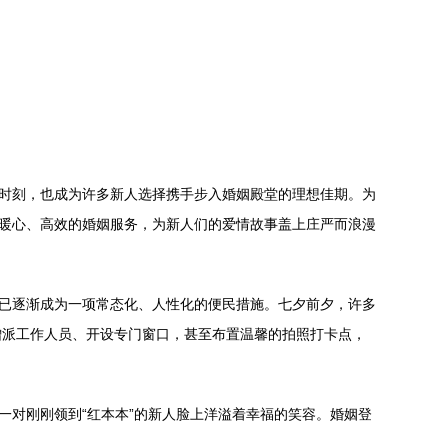
蜜时刻，也成为许多新人选择携手步入婚姻殿堂的理想佳期。为
以暖心、高效的婚姻服务，为新人们的爱情故事盖上庄严而浪漫
，已逐渐成为一项常态化、人性化的便民措施。七夕前夕，许多
增派工作人员、开设专门窗口，甚至布置温馨的拍照打卡点，
一对刚刚领到“红本本”的新人脸上洋溢着幸福的笑容。婚姻登