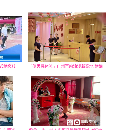
形式婚恋服
「便民强体验」广州再站浪漫新高地 婚姻
登记场所新跨界令人耳目一新