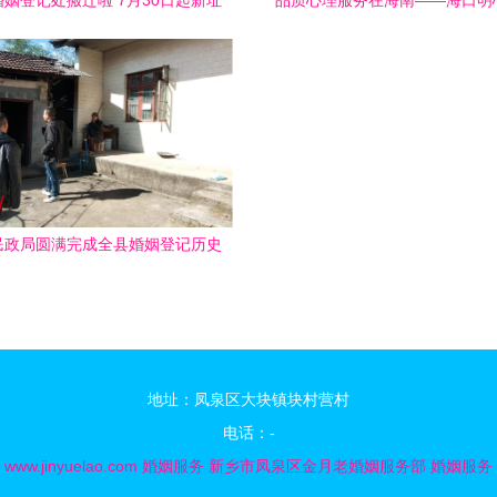
姻登记处搬迁啦 7月30日起新址
品质心理服务在海南——海口明
办公，婚姻服务全面升级
询赋能美好婚姻
民政局圆满完成全县婚姻登记历史
清洗任务 助力精准服务提质增效
地址：凤泉区大块镇块村营村
电话：-
6
www.jinyuelao.com
婚姻服务
新乡市凤泉区金月老婚姻服务部
婚姻服务