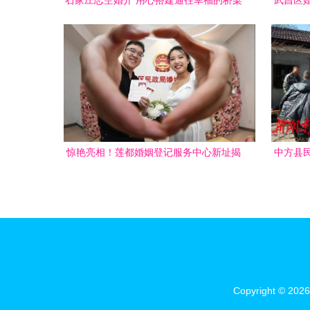
石家庄恋空婚介 用心搭建通往幸福的桥梁
武昌区婚
惊艳亮相！莲都婚姻登记服务中心新址揭
中方县
幕，画乡莲都开启婚姻服务新篇章
档案数据
Copyright © 202