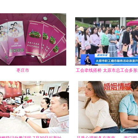
枣庄市
工会牵线搭桥 太原市总工会多
务助职工寻爱