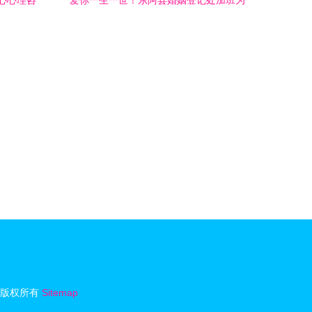
心心理咨
爱你一生一世！东阿县婚姻登记处加班为
新人办理结婚登记
版权所有
Sitemap