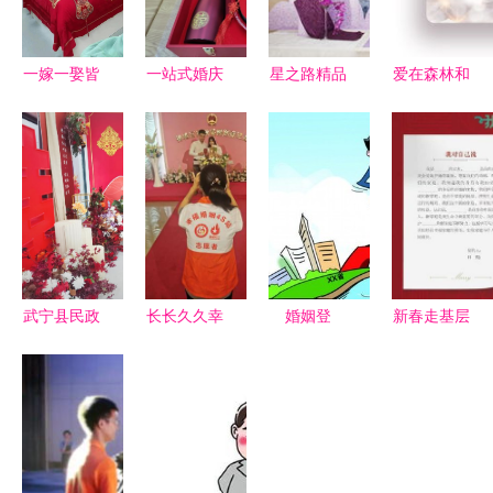
一嫁一娶皆
一站式婚庆
星之路精品
爱在森林和
用心，陪嫁
采购指南
婚礼服务机
原野 周大
用品里的深
从婚礼筹备
构,您身边
福成就大自
情与传承｜
到仪式感的
的婚礼设计
然中的婚礼
美美哒婚庆
精简之路
专家
的锦上添花
之选
武宁县民政
长长久久幸
婚姻登
新春走基层
局高标准建
福满满！禅
记“跨省通
｜婚姻辅导
设婚姻登记
城婚姻登记
办” 亟待打
三次咨询，
处 婚姻服
今天迎来小
开法律通
教会夫妻如
务全面升级
高峰，婚姻
道，提升服
何相处的艺
服务温情升
务效能
术