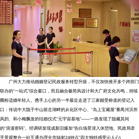
广州大力推动婚姻登记民政服务转型升级，不仅加快推开多个跨部门
联办的“一站式”综合窗口，而且融合极简风设计和大广府文化共鸣，持续
圈粉适婚年轻人。携手上心的另一半最近走进了三家颇受称道的登记入
口：传说中大隐于中山留念湖畔的从化区中心、“岛上宝藏屋”番禺河滨所
风韵、和小梅飘发的结婚仪式“元宇宙基地”——一路发现了隐藏其间
的“浪漫密码”。经调研发现成新旧爆加“告白场景浸入休憩地、民政局牵
手景观整合一站互通办理全市辐射24钟点”四大独特感受沁人心\