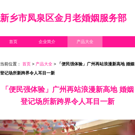
新乡市凤泉区金月老婚姻服务部
首页
企业简介
产品大全
联系我们
企业信息
访客留言
当前位置：
首页
>
产品大全
>
「便民强体验」广州再站浪漫新高地 婚姻
登记场所新跨界令人耳目一新
「便民强体验」广州再站浪漫新高地 婚姻
登记场所新跨界令人耳目一新